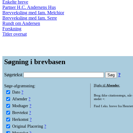
Enkelte breve
Partner H.C. Andersens Hus
Brevveksling med fam. Melchior
Brevveksling med fam. Serre
Rundt om Andersen
Forskning
Titler oversat
Søgning i brevbasen
Søgetekst
?
Søge-afgrænsning:
Hjælp til
Afsender
:
Dato
?
Brug ikke citationstegn, når
Afsender
?
stedet +:
Modtager
?
Find f.eks. breve fra Henrie
Brevtekst
?
Herkomst
?
Original Placering
?
Metatekst
?