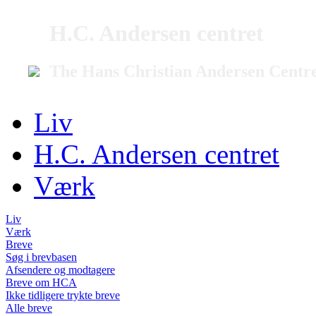
H.C. Andersen centret
The Hans Christian Andersen Centr
Liv
H.C. Andersen centret
Værk
Liv
Værk
Breve
Søg i brevbasen
Afsendere og modtagere
Breve om HCA
Ikke tidligere trykte breve
Alle breve