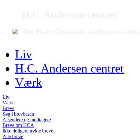
H.C. Andersen centret
The Hans Christian Andersen Centr
Liv
H.C. Andersen centret
Værk
Liv
Værk
Breve
Søg i brevbasen
Afsendere og modtagere
Breve om HCA
Ikke tidligere trykte breve
Alle breve