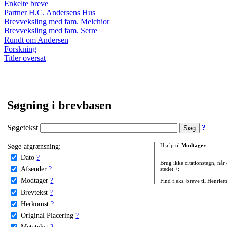
Enkelte breve
Partner H.C. Andersens Hus
Brevveksling med fam. Melchior
Brevveksling med fam. Serre
Rundt om Andersen
Forskning
Titler oversat
Søgning i brevbasen
Søgetekst
?
Søge-afgrænsning:
Hjælp til
Modtager
:
Dato
?
Brug ikke citationstegn, når
Afsender
?
stedet +:
Modtager
?
Find f.eks. breve til Henriet
Brevtekst
?
Herkomst
?
Original Placering
?
Metatekst
?