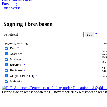
Forskning
Titler oversat
Søgning i brevbasen
Søgetekst
?
Søge-afgrænsning:
Hjæl
Dato
?
Når 
Afsender
?
augu
bruge
Modtager
?
Man 
Brevtekst
?
Alle
Herkomst
?
Alle
Original Placering
?
Det 
Metatekst
?
Denne side er senest opdateret 13. november 2025 Netstedet er senest