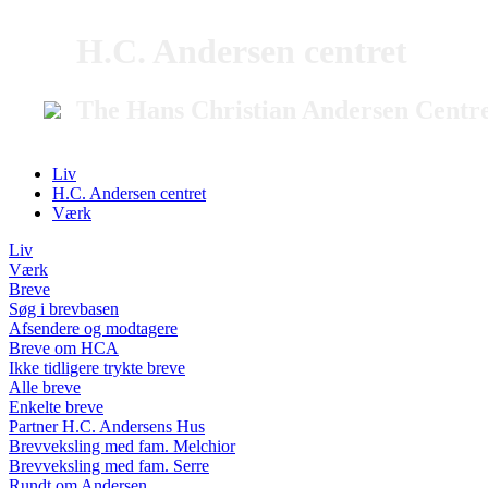
H.C. Andersen centret
The Hans Christian Andersen Centr
Liv
H.C. Andersen centret
Værk
Liv
Værk
Breve
Søg i brevbasen
Afsendere og modtagere
Breve om HCA
Ikke tidligere trykte breve
Alle breve
Enkelte breve
Partner H.C. Andersens Hus
Brevveksling med fam. Melchior
Brevveksling med fam. Serre
Rundt om Andersen