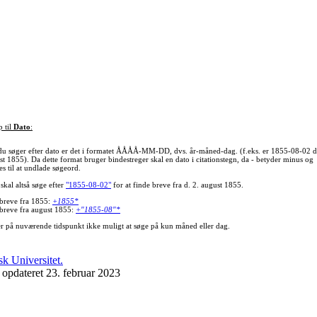
p til
Dato
:
du søger efter dato er det i formatet ÅÅÅÅ-MM-DD, dvs. år-måned-dag. (f.eks. er 1855-08-02 d
st 1855). Da dette format bruger bindestreger skal en dato i citationstegn, da - betyder minus og
s til at undlade søgeord.
skal altså søge efter
"1855-08-02"
for at finde breve fra d. 2. august 1855.
 breve fra 1855:
+1855*
 breve fra august 1855:
+"1855-08"*
er på nuværende tidspunkt ikke muligt at søge på kun måned eller dag.
 opdateret 23. februar 2023