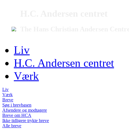
H.C. Andersen centret
The Hans Christian Andersen Centr
Liv
H.C. Andersen centret
Værk
Liv
Værk
Breve
Søg i brevbasen
Afsendere og modtagere
Breve om HCA
Ikke tidligere trykte breve
Alle breve