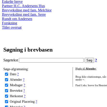
Enkelte breve
Partner H.C. Andersens Hus
Brevveksling med fam. Melchior
Brevveksling med fam. Serre
Rundt om Andersen
Forskning
Titler oversat
Søgning i brevbasen
Søgetekst
?
Søge-afgrænsning:
Hjælp til
Afsender
:
Dato
?
Brug ikke citationstegn, når
Afsender
?
stedet +:
Modtager
?
Find f.eks. breve fra Henrie
Brevtekst
?
Herkomst
?
Original Placering
?
Metatekst
?