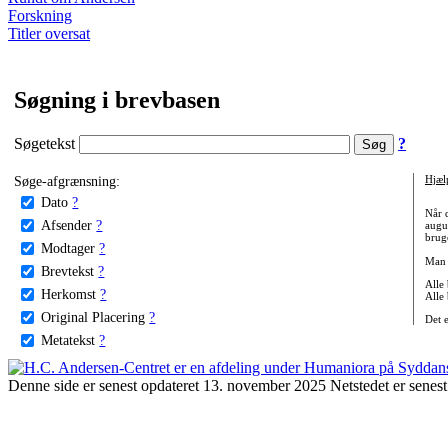
Forskning
Titler oversat
Søgning i brevbasen
Søgetekst
?
Søge-afgrænsning:
Hjæl
Dato
?
Når 
Afsender
?
augu
bruge
Modtager
?
Man 
Brevtekst
?
Alle
Herkomst
?
Alle
Original Placering
?
Det 
Metatekst
?
Denne side er senest opdateret 13. november 2025 Netstedet er senest