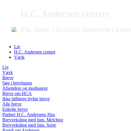
H.C. Andersen centret
The Hans Christian Andersen Centr
Liv
H.C. Andersen centret
Værk
Liv
Værk
Breve
Søg i brevbasen
Afsendere og modtagere
Breve om HCA
Ikke tidligere trykte breve
Alle breve
Enkelte breve
Partner H.C. Andersens Hus
Brevveksling med fam. Melchior
Brevveksling med fam. Serre
Rundt om Andersen