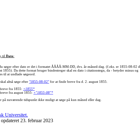
p til
Dato
:
du søger efter dato er det i formatet ÅÅÅÅ-MM-DD, dvs. år-måned-dag. (f.eks. er 1855-08-02 d
st 1855). Da dette format bruger bindestreger skal en dato i citationstegn, da - betyder minus og
s til at undlade søgeord.
skal altså søge efter
"1855-08-02"
for at finde breve fra d. 2. august 1855.
 breve fra 1855:
+1855*
 breve fra august 1855:
+"1855-08"*
er på nuværende tidspunkt ikke muligt at søge på kun måned eller dag.
 opdateret 23. februar 2023