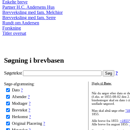
Enkelte breve
Partner H.C. Andersens Hus
Brevveksling med fam. Melchior
Brevveksling med fam. Serre
Rundt om Andersen
Forskning
Titler oversat
Søgning i brevbasen
Søgetekst
?
Søge-afgrænsning:
Hjælp til
Dato
:
Dato
?
Når du søger efter dato er
Afsender
?
(f.eks. er 1855-08-02 den 2
bindestreger skal en dato i c
Modtager
?
undlade søgeord.
Brevtekst
?
Man skal altså søge efter
"18
1855.
Herkomst
?
Alle breve fra 1855:
+1855
Original Placering
?
Alle breve fra august 1855:
Metatekst
?