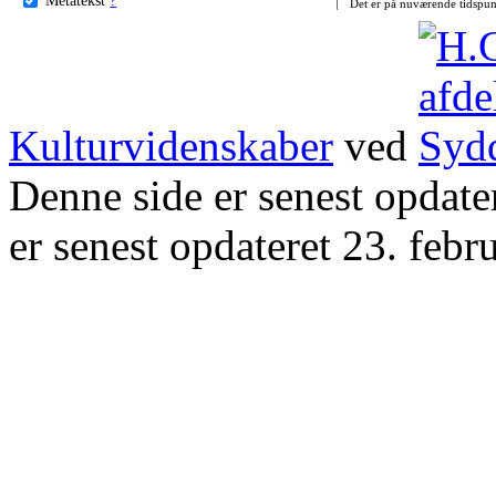
Det er på nuværende tidspun
Kulturvidenskaber
ved
Denne side er senest opdat
er senest opdateret 23. febr