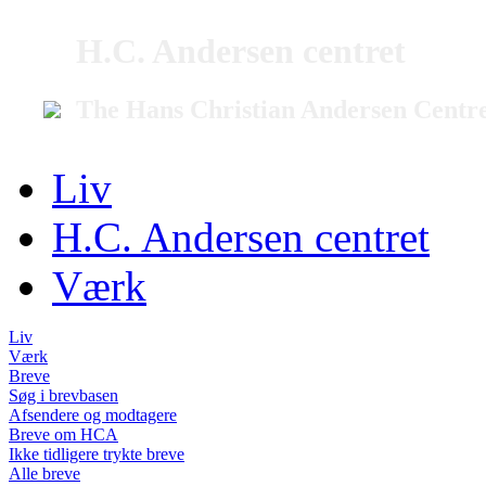
H.C. Andersen centret
The Hans Christian Andersen Centr
Liv
H.C. Andersen centret
Værk
Liv
Værk
Breve
Søg i brevbasen
Afsendere og modtagere
Breve om HCA
Ikke tidligere trykte breve
Alle breve