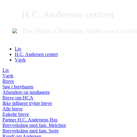
H.C. Andersen centret
The Hans Christian Andersen Centr
Liv
H.C. Andersen centret
Værk
Liv
Værk
Breve
Søg i brevbasen
Afsendere og modtagere
Breve om HCA
Ikke tidligere trykte breve
Alle breve
Enkelte breve
Partner H.C. Andersens Hus
Brevveksling med fam. Melchior
Brevveksling med fam. Serre
Rundt om Andersen