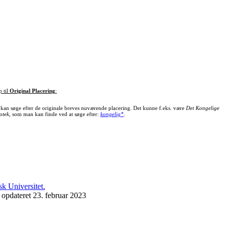
p til
Original Placering
:
kan søge efter de originale breves nuværende placering. Det kunne f.eks. være
Det Kongelige
otek
, som man kan finde ved at søge efter:
kongelig*
.
 opdateret 23. februar 2023