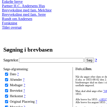
Enkelte breve
Partner H.C. Andersens Hus
Brevveksling med fam. Melchior
Brevveksling med fam. Serre
Rundt om Andersen
Forskning
Titler oversat
Søgning i brevbasen
Søgetekst
?
Søge-afgrænsning:
Hjælp til
Dato
:
Dato
?
Når du søger efter dato er
Afsender
?
(f.eks. er 1855-08-02 den 2
bindestreger skal en dato i c
Modtager
?
undlade søgeord.
Brevtekst
?
Man skal altså søge efter
"18
1855.
Herkomst
?
Alle breve fra 1855:
+1855
Original Placering
?
Alle breve fra august 1855:
Metatekst
?