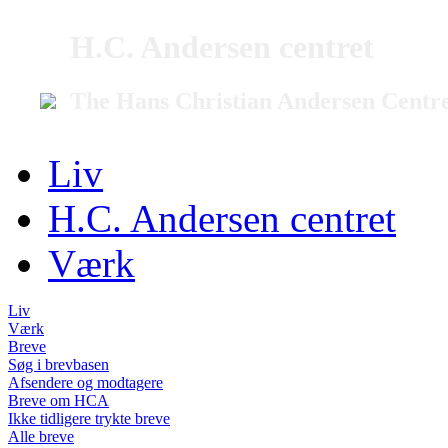
H.C. Andersen centret
The Hans Christian Andersen Centr
Liv
H.C. Andersen centret
Værk
Liv
Værk
Breve
Søg i brevbasen
Afsendere og modtagere
Breve om HCA
Ikke tidligere trykte breve
Alle breve