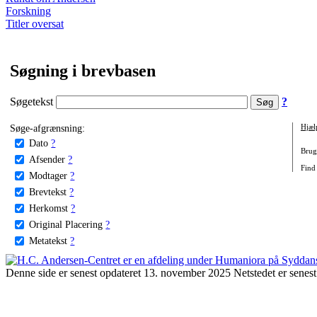
Forskning
Titler oversat
Søgning i brevbasen
Søgetekst
?
Søge-afgrænsning:
Hjæl
Dato
?
Brug 
Afsender
?
Find
Modtager
?
Brevtekst
?
Herkomst
?
Original Placering
?
Metatekst
?
Denne side er senest opdateret 13. november 2025 Netstedet er senest