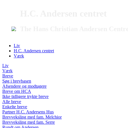
H.C. Andersen centret
The Hans Christian Andersen Centr
Liv
H.C. Andersen centret
Værk
Liv
Værk
Breve
Søg i brevbasen
Afsendere og modtagere
Breve om HCA
Ikke tidligere trykte breve
Alle breve
Enkelte breve
Partner H.C. Andersens Hus
Brevveksling med fam. Melchior
Brevveksling med fam. Serre
Rundt om Andersen