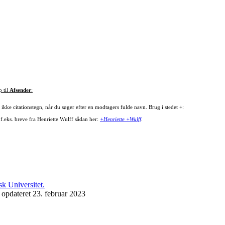
p til
Afsender
:
ikke citationstegn, når du søger efter en modtagers fulde navn. Brug i stedet +:
 f.eks. breve fra Henriette Wulff sådan her:
+Henriette +Wulff
.
 opdateret 23. februar 2023