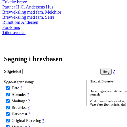
Enkelte breve
Partner H.C. Andersens Hus
Brevveksling med fam. Melchior
Brevveksling med fam. Serre
Rundt om Andersen
Forskning
Titler oversat
Søgning i brevbasen
Søgetekst
?
Søge-afgrænsning:
Hjælp til
Brevtekst
:
Dato
?
Der er ingen restriktioner p
Afsender
?
normalt.
Modtager
?
Vil du f.eks. finde en tekst,
Naar dette Brev
indgår, skal
Brevtekst
?
Herkomst
?
Original Placering
?
Metatekst
?