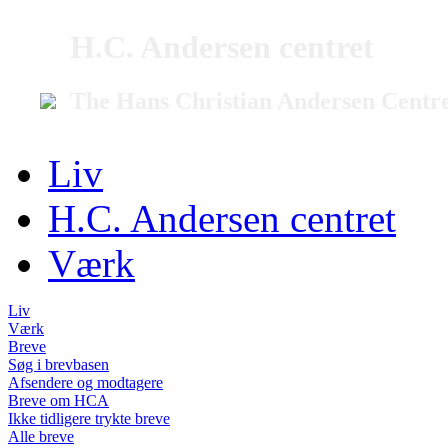
H.C. Andersen centret
The Hans Christian Andersen Centr
Liv
H.C. Andersen centret
Værk
Liv
Værk
Breve
Søg i brevbasen
Afsendere og modtagere
Breve om HCA
Ikke tidligere trykte breve
Alle breve