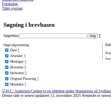
Forskning
Titler oversat
Søgning i brevbasen
Søgetekst
?
Søge-afgrænsning:
Hjæl
Dato
?
Brug 
Afsender
?
Find 
Modtager
?
Brevtekst
?
Herkomst
?
Original Placering
?
Metatekst
?
Denne side er senest opdateret 13. november 2025 Netstedet er senest