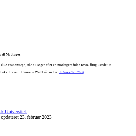
p til
Modtager
:
ikke citationstegn, når du søger efter en modtagers fulde navn. Brug i stedet +:
f.eks. breve til Henriette Wulff sådan her:
+Henriette +Wulff
.
 opdateret 23. februar 2023