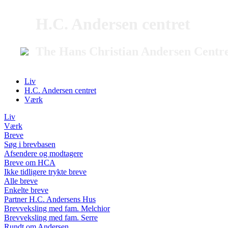
H.C. Andersen centret
The Hans Christian Andersen Centr
Liv
H.C. Andersen centret
Værk
Liv
Værk
Breve
Søg i brevbasen
Afsendere og modtagere
Breve om HCA
Ikke tidligere trykte breve
Alle breve
Enkelte breve
Partner H.C. Andersens Hus
Brevveksling med fam. Melchior
Brevveksling med fam. Serre
Rundt om Andersen