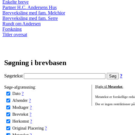
Enkelte breve
Partner H.C. Andersens Hus
Brevveksling med fam. Melchior
Brevveksling med fam. Serre
Rundt om Andersen
Forskning
Titler oversat
Søgning i brevbasen
Søgetekst
?
Søge-afgrænsning:
Hjælp til
Metatekst
:
Dato
?
Metatekst er forskellige reda
Afsender
?
Der er ingen restriktioner på
Modtager
?
Brevtekst
?
Herkomst
?
Original Placering
?
Metatekst
?