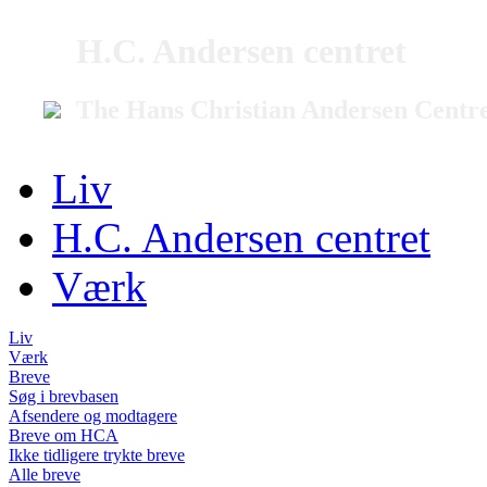
H.C. Andersen centret
The Hans Christian Andersen Centr
Liv
H.C. Andersen centret
Værk
Liv
Værk
Breve
Søg i brevbasen
Afsendere og modtagere
Breve om HCA
Ikke tidligere trykte breve
Alle breve