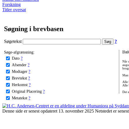
Forskning
Titler oversat
Søgning i brevbasen
Søgetekst
?
Søge-afgrænsning:
Hjæl
Dato
?
Når 
Afsender
?
augu
bruge
Modtager
?
Man 
Brevtekst
?
Alle
Herkomst
?
Alle
Original Placering
?
Det 
Metatekst
?
Denne side er senest opdateret 13. november 2025 Netstedet er senest