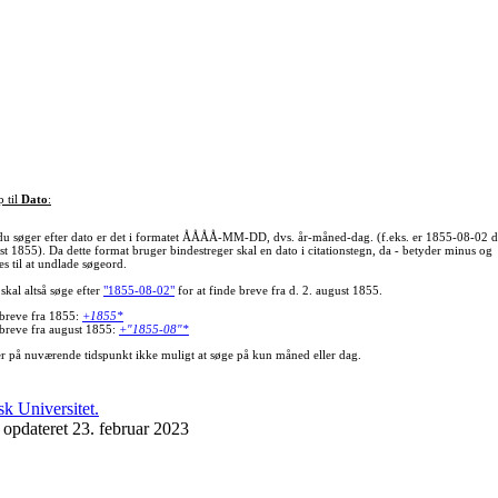
p til
Dato
:
du søger efter dato er det i formatet ÅÅÅÅ-MM-DD, dvs. år-måned-dag. (f.eks. er 1855-08-02 d
st 1855). Da dette format bruger bindestreger skal en dato i citationstegn, da - betyder minus og
s til at undlade søgeord.
skal altså søge efter
"1855-08-02"
for at finde breve fra d. 2. august 1855.
 breve fra 1855:
+1855*
 breve fra august 1855:
+"1855-08"*
er på nuværende tidspunkt ikke muligt at søge på kun måned eller dag.
 opdateret 23. februar 2023