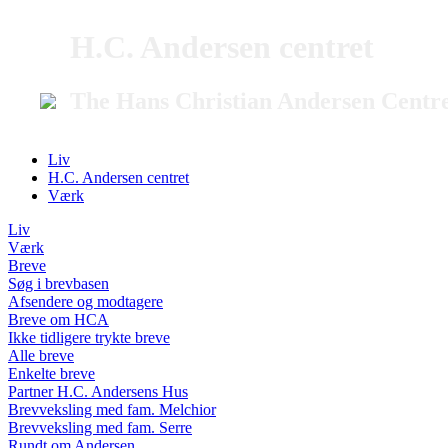
H.C. Andersen centret
The Hans Christian Andersen Centr
Liv
H.C. Andersen centret
Værk
Liv
Værk
Breve
Søg i brevbasen
Afsendere og modtagere
Breve om HCA
Ikke tidligere trykte breve
Alle breve
Enkelte breve
Partner H.C. Andersens Hus
Brevveksling med fam. Melchior
Brevveksling med fam. Serre
Rundt om Andersen