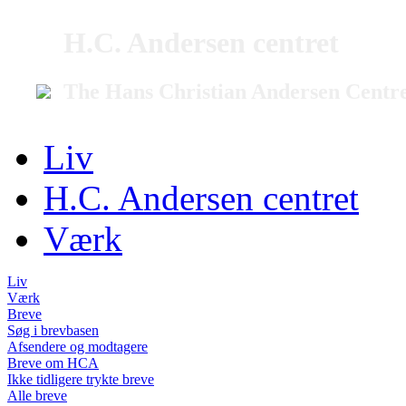
H.C. Andersen centret
The Hans Christian Andersen Centr
Liv
H.C. Andersen centret
Værk
Liv
Værk
Breve
Søg i brevbasen
Afsendere og modtagere
Breve om HCA
Ikke tidligere trykte breve
Alle breve