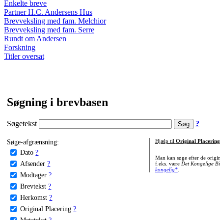
Enkelte breve
Partner H.C. Andersens Hus
Brevveksling med fam. Melchior
Brevveksling med fam. Serre
Rundt om Andersen
Forskning
Titler oversat
Søgning i brevbasen
Søgetekst
?
Søge-afgrænsning:
Hjælp til
Original Placering
Dato
?
Man kan søge efter de origi
Afsender
?
f.eks. være
Det Kongelige Bi
kongelig*
.
Modtager
?
Brevtekst
?
Herkomst
?
Original Placering
?
Metatekst
?