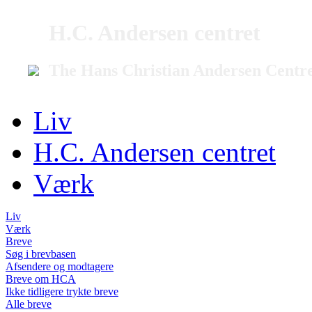
H.C. Andersen centret
The Hans Christian Andersen Centr
Liv
H.C. Andersen centret
Værk
Liv
Værk
Breve
Søg i brevbasen
Afsendere og modtagere
Breve om HCA
Ikke tidligere trykte breve
Alle breve