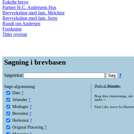
Enkelte breve
Partner H.C. Andersens Hus
Brevveksling med fam. Melchior
Brevveksling med fam. Serre
Rundt om Andersen
Forskning
Titler oversat
Søgning i brevbasen
Søgetekst
?
Søge-afgrænsning:
Hjælp til
Afsender
:
Dato
?
Brug ikke citationstegn, når
Afsender
?
stedet +:
Modtager
?
Find f.eks. breve fra Henrie
Brevtekst
?
Herkomst
?
Original Placering
?
Metatekst
?