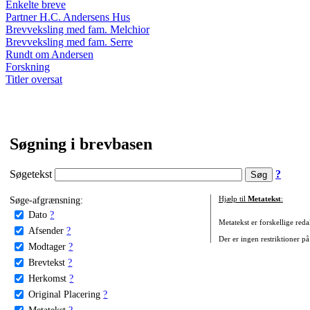
Enkelte breve
Partner H.C. Andersens Hus
Brevveksling med fam. Melchior
Brevveksling med fam. Serre
Rundt om Andersen
Forskning
Titler oversat
Søgning i brevbasen
Søgetekst
?
Søge-afgrænsning:
Hjælp til
Metatekst
:
Dato
?
Metatekst er forskellige reda
Afsender
?
Der er ingen restriktioner på
Modtager
?
Brevtekst
?
Herkomst
?
Original Placering
?
Metatekst
?