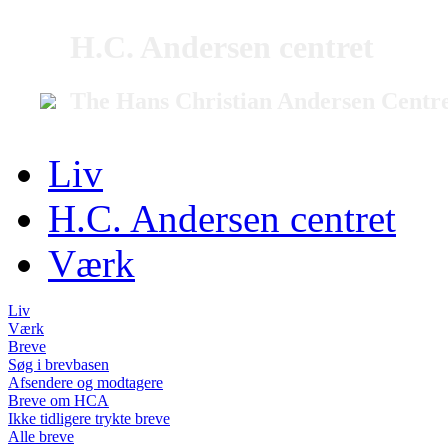
H.C. Andersen centret
The Hans Christian Andersen Centr
Liv
H.C. Andersen centret
Værk
Liv
Værk
Breve
Søg i brevbasen
Afsendere og modtagere
Breve om HCA
Ikke tidligere trykte breve
Alle breve