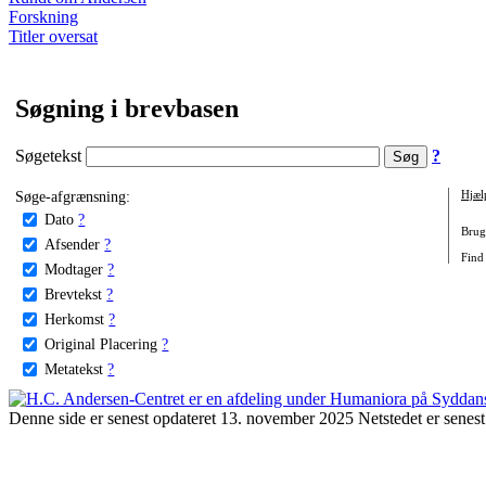
Forskning
Titler oversat
Søgning i brevbasen
Søgetekst
?
Søge-afgrænsning:
Hjæl
Dato
?
Brug 
Afsender
?
Find 
Modtager
?
Brevtekst
?
Herkomst
?
Original Placering
?
Metatekst
?
Denne side er senest opdateret 13. november 2025 Netstedet er senest