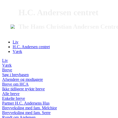
H.C. Andersen centret
The Hans Christian Andersen Centr
Liv
H.C. Andersen centret
Værk
Liv
Værk
Breve
Søg i brevbasen
Afsendere og modtagere
Breve om HCA
Ikke tidligere trykte breve
Alle breve
Enkelte breve
Partner H.C. Andersens Hus
Brevveksling med fam. Melchior
Brevveksling med fam. Serre
Rundt om Andersen