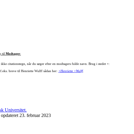
p til
Modtager
:
ikke citationstegn, når du søger efter en modtagers fulde navn. Brug i stedet +:
f.eks. breve til Henriette Wulff sådan her:
+Henriette +Wulff
.
 opdateret 23. februar 2023