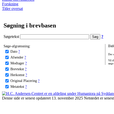
Forskning
Titler oversat
Søgning i brevbasen
Søgetekst
?
Søge-afgrænsning:
Hjæl
Dato
?
Der 
Afsender
?
Vil d
Modtager
?
søge
Brevtekst
?
Herkomst
?
Original Placering
?
Metatekst
?
Denne side er senest opdateret 13. november 2025 Netstedet er senest