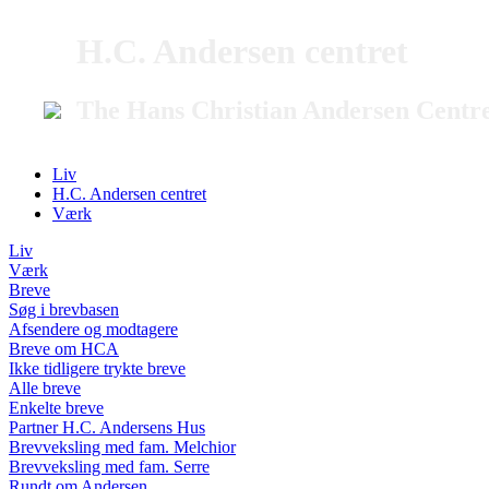
H.C. Andersen centret
The Hans Christian Andersen Centr
Liv
H.C. Andersen centret
Værk
Liv
Værk
Breve
Søg i brevbasen
Afsendere og modtagere
Breve om HCA
Ikke tidligere trykte breve
Alle breve
Enkelte breve
Partner H.C. Andersens Hus
Brevveksling med fam. Melchior
Brevveksling med fam. Serre
Rundt om Andersen