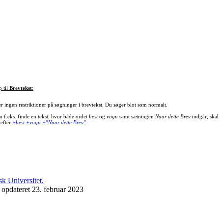
p til
Brevtekst
:
er ingen restriktioner på søgninger i brevtekst. Du søger blot som normalt.
u f.eks. finde en tekst, hvor både ordet
hest
og
vogn
samt sætningen
Naar dette Brev
indgår, skal
 efter
+hest +vogn +"Naar dette Brev"
.
 opdateret 23. februar 2023