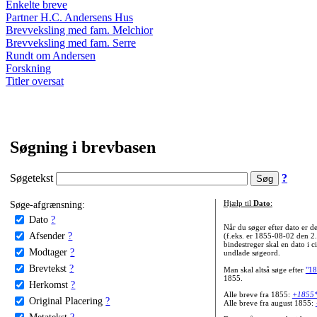
Enkelte breve
Partner H.C. Andersens Hus
Brevveksling med fam. Melchior
Brevveksling med fam. Serre
Rundt om Andersen
Forskning
Titler oversat
Søgning i brevbasen
Søgetekst
?
Søge-afgrænsning:
Hjælp til
Dato
:
Dato
?
Når du søger efter dato er
Afsender
?
(f.eks. er 1855-08-02 den 2
bindestreger skal en dato i c
Modtager
?
undlade søgeord.
Brevtekst
?
Man skal altså søge efter
"18
1855.
Herkomst
?
Alle breve fra 1855:
+1855
Original Placering
?
Alle breve fra august 1855:
Metatekst
?