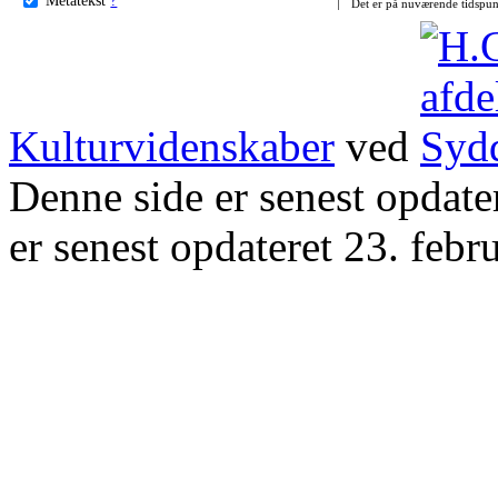
Det er på nuværende tidspun
Kulturvidenskaber
ved
Denne side er senest opdat
er senest opdateret 23. febr