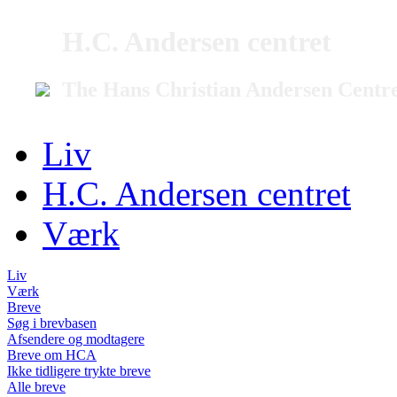
H.C. Andersen centret
The Hans Christian Andersen Centr
Liv
H.C. Andersen centret
Værk
Liv
Værk
Breve
Søg i brevbasen
Afsendere og modtagere
Breve om HCA
Ikke tidligere trykte breve
Alle breve