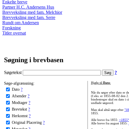
Enkelte breve
Partner H.C. Andersens Hus
Brevveksling med fam. Melchior
Brevveksling med fam. Serre
Rundt om Andersen
Forskning
Titler oversat
Søgning i brevbasen
Søgetekst
?
Søge-afgrænsning:
Hjælp til
Dato
:
Dato
?
Når du søger efter dato er
Afsender
?
(f.eks. er 1855-08-02 den 2
bindestreger skal en dato i c
Modtager
?
undlade søgeord.
Brevtekst
?
Man skal altså søge efter
"18
1855.
Herkomst
?
Alle breve fra 1855:
+1855
Original Placering
?
Alle breve fra august 1855:
Metatekst
?