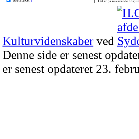
Det er på nuværende tidspun
Kulturvidenskaber
ved
Denne side er senest opdat
er senest opdateret 23. febr