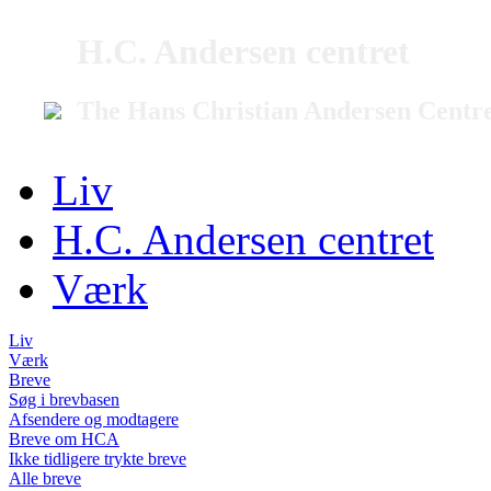
H.C. Andersen centret
The Hans Christian Andersen Centr
Liv
H.C. Andersen centret
Værk
Liv
Værk
Breve
Søg i brevbasen
Afsendere og modtagere
Breve om HCA
Ikke tidligere trykte breve
Alle breve