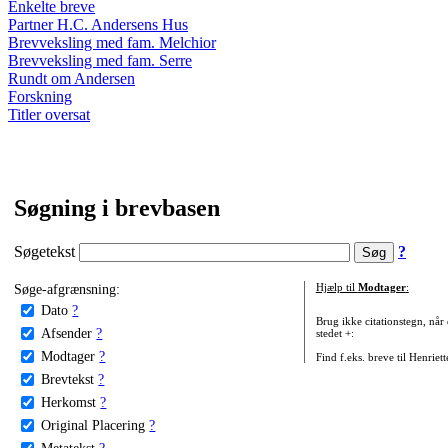
Enkelte breve
Partner H.C. Andersens Hus
Brevveksling med fam. Melchior
Brevveksling med fam. Serre
Rundt om Andersen
Forskning
Titler oversat
Søgning i brevbasen
Søgetekst
?
Søge-afgrænsning:
Hjælp til
Modtager
:
Dato
?
Brug ikke citationstegn, når
Afsender
?
stedet +:
Modtager
?
Find f.eks. breve til Henriet
Brevtekst
?
Herkomst
?
Original Placering
?
Metatekst
?