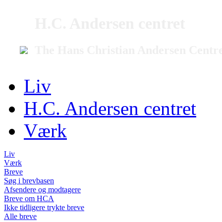
H.C. Andersen centret
The Hans Christian Andersen Centr
Liv
H.C. Andersen centret
Værk
Liv
Værk
Breve
Søg i brevbasen
Afsendere og modtagere
Breve om HCA
Ikke tidligere trykte breve
Alle breve