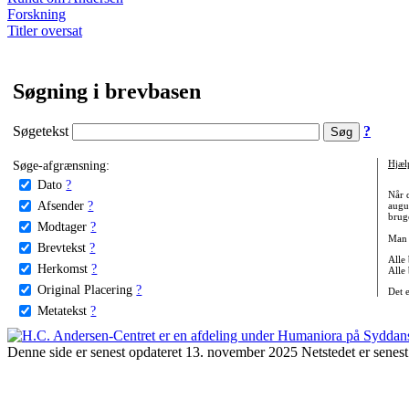
Forskning
Titler oversat
Søgning i brevbasen
Søgetekst
?
Søge-afgrænsning:
Hjæl
Dato
?
Når 
Afsender
?
augu
bruge
Modtager
?
Man 
Brevtekst
?
Alle
Herkomst
?
Alle
Original Placering
?
Det 
Metatekst
?
Denne side er senest opdateret 13. november 2025 Netstedet er senest