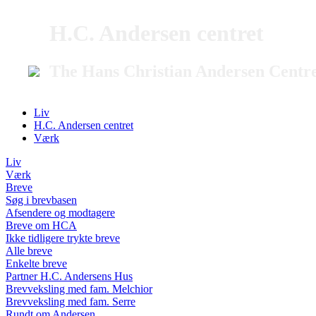
H.C. Andersen centret
The Hans Christian Andersen Centr
Liv
H.C. Andersen centret
Værk
Liv
Værk
Breve
Søg i brevbasen
Afsendere og modtagere
Breve om HCA
Ikke tidligere trykte breve
Alle breve
Enkelte breve
Partner H.C. Andersens Hus
Brevveksling med fam. Melchior
Brevveksling med fam. Serre
Rundt om Andersen