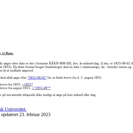
p til
Dato
:
du søger efter dato er det i formatet ÅÅÅÅ-MM-DD, dvs. år-måned-dag. (f.eks. er 1855-08-02 d
st 1855). Da dette format bruger bindestreger skal en dato i citationstegn, da - betyder minus og
s til at undlade søgeord.
skal altså søge efter
"1855-08-02"
for at finde breve fra d. 2. august 1855.
 breve fra 1855:
+1855*
 breve fra august 1855:
+"1855-08"*
er på nuværende tidspunkt ikke muligt at søge på kun måned eller dag.
 opdateret 23. februar 2023