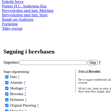
Enkelte breve
Partner H.C. Andersens Hus
Brevveksling med fam. Melchior
Brevveksling med fam. Serre
Rundt om Andersen
Forskning
Titler oversat
Søgning i brevbasen
Søgetekst
?
Søge-afgrænsning:
Hjælp til
Brevtekst
:
Dato
?
Der er ingen restriktioner p
Afsender
?
normalt.
Modtager
?
Vil du f.eks. finde en tekst,
Naar dette Brev
indgår, skal
Brevtekst
?
Herkomst
?
Original Placering
?
Metatekst
?