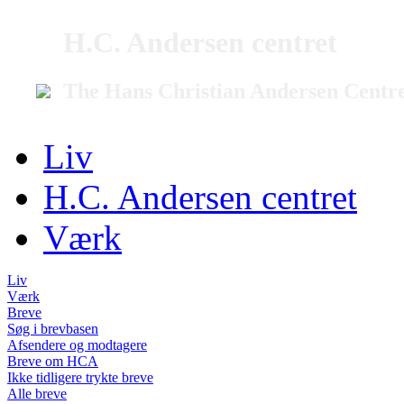
H.C. Andersen centret
The Hans Christian Andersen Centr
Liv
H.C. Andersen centret
Værk
Liv
Værk
Breve
Søg i brevbasen
Afsendere og modtagere
Breve om HCA
Ikke tidligere trykte breve
Alle breve