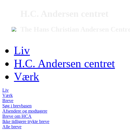
H.C. Andersen centret
The Hans Christian Andersen Centr
Liv
H.C. Andersen centret
Værk
Liv
Værk
Breve
Søg i brevbasen
Afsendere og modtagere
Breve om HCA
Ikke tidligere trykte breve
Alle breve