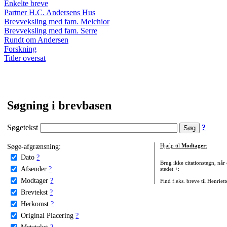
Enkelte breve
Partner H.C. Andersens Hus
Brevveksling med fam. Melchior
Brevveksling med fam. Serre
Rundt om Andersen
Forskning
Titler oversat
Søgning i brevbasen
Søgetekst
?
Søge-afgrænsning:
Hjælp til
Modtager
:
Dato
?
Brug ikke citationstegn, når
Afsender
?
stedet +:
Modtager
?
Find f.eks. breve til Henriet
Brevtekst
?
Herkomst
?
Original Placering
?
Metatekst
?