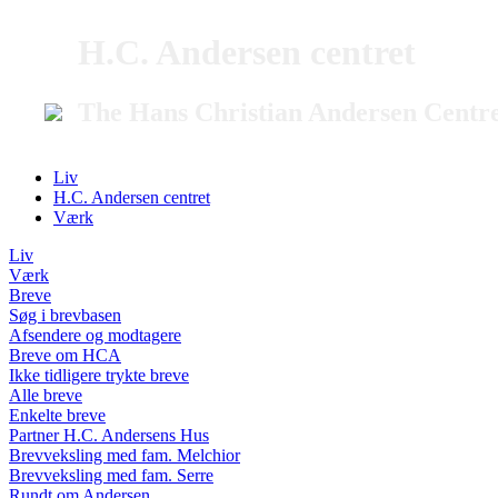
H.C. Andersen centret
The Hans Christian Andersen Centr
Liv
H.C. Andersen centret
Værk
Liv
Værk
Breve
Søg i brevbasen
Afsendere og modtagere
Breve om HCA
Ikke tidligere trykte breve
Alle breve
Enkelte breve
Partner H.C. Andersens Hus
Brevveksling med fam. Melchior
Brevveksling med fam. Serre
Rundt om Andersen