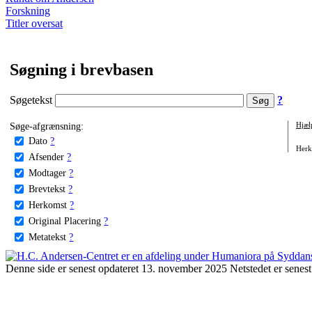
Forskning
Titler oversat
Søgning i brevbasen
Søgetekst
?
Søge-afgrænsning:
Hjæl
Dato
?
Herko
Afsender
?
Modtager
?
Brevtekst
?
Herkomst
?
Original Placering
?
Metatekst
?
Denne side er senest opdateret 13. november 2025 Netstedet er senest