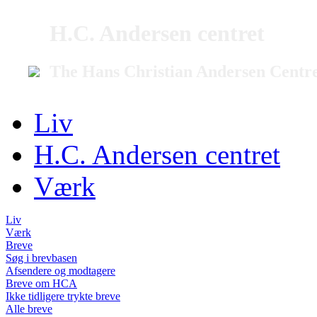
H.C. Andersen centret
The Hans Christian Andersen Centr
Liv
H.C. Andersen centret
Værk
Liv
Værk
Breve
Søg i brevbasen
Afsendere og modtagere
Breve om HCA
Ikke tidligere trykte breve
Alle breve