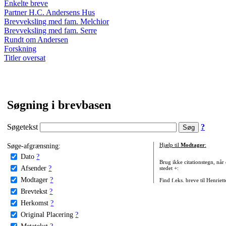
Enkelte breve
Partner H.C. Andersens Hus
Brevveksling med fam. Melchior
Brevveksling med fam. Serre
Rundt om Andersen
Forskning
Titler oversat
Søgning i brevbasen
Søgetekst
?
Søge-afgrænsning:
Hjælp til
Modtager
:
Dato
?
Brug ikke citationstegn, når
Afsender
?
stedet +:
Modtager
?
Find f.eks. breve til Henriet
Brevtekst
?
Herkomst
?
Original Placering
?
Metatekst
?