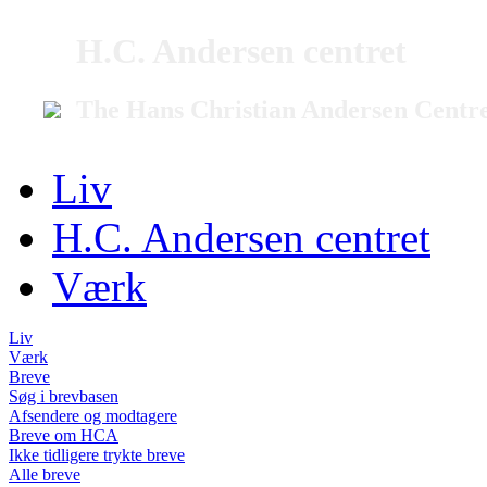
H.C. Andersen centret
The Hans Christian Andersen Centr
Liv
H.C. Andersen centret
Værk
Liv
Værk
Breve
Søg i brevbasen
Afsendere og modtagere
Breve om HCA
Ikke tidligere trykte breve
Alle breve