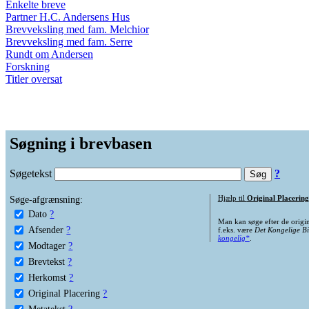
Enkelte breve
Partner H.C. Andersens Hus
Brevveksling med fam. Melchior
Brevveksling med fam. Serre
Rundt om Andersen
Forskning
Titler oversat
Søgning i brevbasen
Søgetekst
?
Søge-afgrænsning:
Hjælp til
Original Placering
Dato
?
Man kan søge efter de origi
Afsender
?
f.eks. være
Det Kongelige Bi
kongelig*
.
Modtager
?
Brevtekst
?
Herkomst
?
Original Placering
?
Metatekst
?