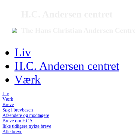
H.C. Andersen centret
The Hans Christian Andersen Centr
Liv
H.C. Andersen centret
Værk
Liv
Værk
Breve
Søg i brevbasen
Afsendere og modtagere
Breve om HCA
Ikke tidligere trykte breve
Alle breve