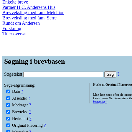
Enkelte breve
Partner H.C. Andersens Hus
Brevveksling med fam. Melchior
Brevveksling med fam. Serre
Rundt om Andersen
Forskning
Titler oversat
Søgning i brevbasen
Søgetekst
?
Søge-afgrænsning:
Hjælp til
Original Placering
Dato
?
Man kan søge efter de origi
Afsender
?
f.eks. være
Det Kongelige Bi
kongelig*
.
Modtager
?
Brevtekst
?
Herkomst
?
Original Placering
?
Metatekst
?