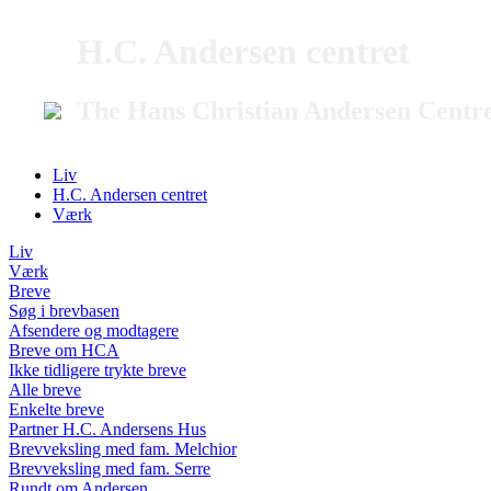
H.C. Andersen centret
The Hans Christian Andersen Centr
Liv
H.C. Andersen centret
Værk
Liv
Værk
Breve
Søg i brevbasen
Afsendere og modtagere
Breve om HCA
Ikke tidligere trykte breve
Alle breve
Enkelte breve
Partner H.C. Andersens Hus
Brevveksling med fam. Melchior
Brevveksling med fam. Serre
Rundt om Andersen