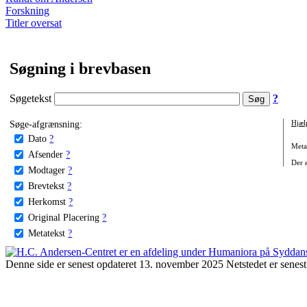
Forskning
Titler oversat
Søgning i brevbasen
Søgetekst
?
Søge-afgrænsning:
Hjæl
Dato
?
Metat
Afsender
?
Der e
Modtager
?
Brevtekst
?
Herkomst
?
Original Placering
?
Metatekst
?
Denne side er senest opdateret 13. november 2025 Netstedet er senest