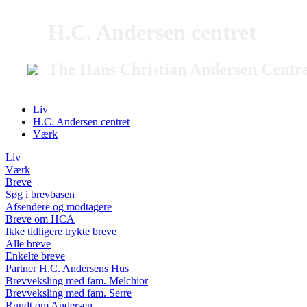
H.C. Andersen centret
The Hans Christian Andersen Centr
Liv
H.C. Andersen centret
Værk
Liv
Værk
Breve
Søg i brevbasen
Afsendere og modtagere
Breve om HCA
Ikke tidligere trykte breve
Alle breve
Enkelte breve
Partner H.C. Andersens Hus
Brevveksling med fam. Melchior
Brevveksling med fam. Serre
Rundt om Andersen