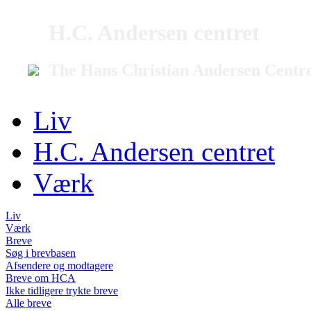
H.C. Andersen centret
The Hans Christian Andersen Centr
Liv
H.C. Andersen centret
Værk
Liv
Værk
Breve
Søg i brevbasen
Afsendere og modtagere
Breve om HCA
Ikke tidligere trykte breve
Alle breve