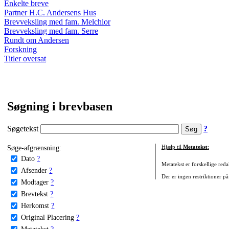
Enkelte breve
Partner H.C. Andersens Hus
Brevveksling med fam. Melchior
Brevveksling med fam. Serre
Rundt om Andersen
Forskning
Titler oversat
Søgning i brevbasen
Søgetekst
?
Søge-afgrænsning:
Hjælp til
Metatekst
:
Dato
?
Metatekst er forskellige reda
Afsender
?
Der er ingen restriktioner på
Modtager
?
Brevtekst
?
Herkomst
?
Original Placering
?
Metatekst
?