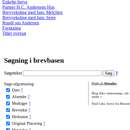
Enkelte breve
Partner H.C. Andersens Hus
Brevveksling med fam. Melchior
Brevveksling med fam. Serre
Rundt om Andersen
Forskning
Titler oversat
Søgning i brevbasen
Søgetekst
?
Søge-afgrænsning:
Hjælp til
Afsender
:
Dato
?
Brug ikke citationstegn, når
Afsender
?
stedet +:
Modtager
?
Find f.eks. breve fra Henrie
Brevtekst
?
Herkomst
?
Original Placering
?
Metatekst
?