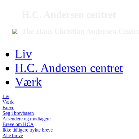
H.C. Andersen centret
The Hans Christian Andersen Centr
Liv
H.C. Andersen centret
Værk
Liv
Værk
Breve
Søg i brevbasen
Afsendere og modtagere
Breve om HCA
Ikke tidligere trykte breve
Alle breve