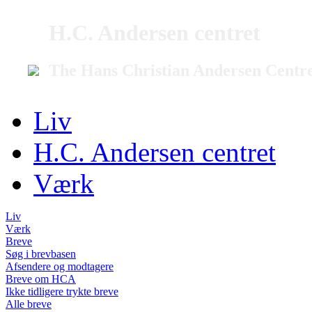
H.C. Andersen centret
The Hans Christian Andersen Centr
Liv
H.C. Andersen centret
Værk
Liv
Værk
Breve
Søg i brevbasen
Afsendere og modtagere
Breve om HCA
Ikke tidligere trykte breve
Alle breve