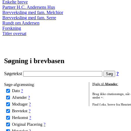
Enkelte breve
Partner H.C. Andersens Hus
Brevveksling med fam. Melchior
Brevveksling med fam. Serre
Rundt om Andersen
Forskning
Titler oversat
Søgning i brevbasen
Søgetekst
?
Søge-afgrænsning:
Hjælp til
Afsender
:
Dato
?
Brug ikke citationstegn, når
Afsender
?
stedet +:
Modtager
?
Find f.eks. breve fra Henrie
Brevtekst
?
Herkomst
?
Original Placering
?
Metatekst
?