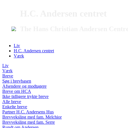
H.C. Andersen centret
The Hans Christian Andersen Centr
Liv
H.C. Andersen centret
Værk
Liv
Værk
Breve
Søg i brevbasen
Afsendere og modtagere
Breve om HCA
Ikke tidligere trykte breve
Alle breve
Enkelte breve
Partner H.C. Andersens Hus
Brevveksling med fam. Melchior
Brevveksling med fam. Serre
Rundt om Andersen