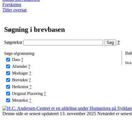
Forskning
Titler oversat
Søgning i brevbasen
Søgetekst
?
Søge-afgrænsning:
Hjæl
Dato
?
Herko
Afsender
?
Modtager
?
Brevtekst
?
Herkomst
?
Original Placering
?
Metatekst
?
Denne side er senest opdateret 13. november 2025 Netstedet er senest