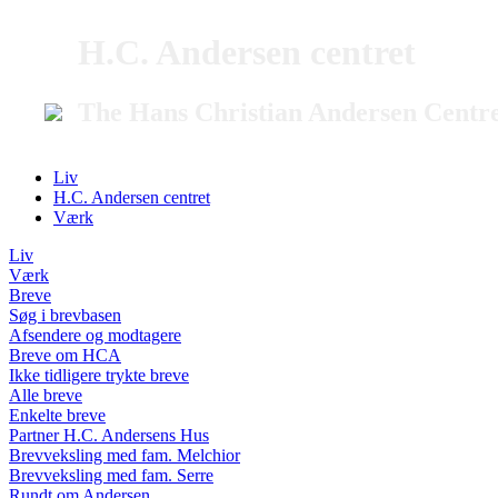
H.C. Andersen centret
The Hans Christian Andersen Centr
Liv
H.C. Andersen centret
Værk
Liv
Værk
Breve
Søg i brevbasen
Afsendere og modtagere
Breve om HCA
Ikke tidligere trykte breve
Alle breve
Enkelte breve
Partner H.C. Andersens Hus
Brevveksling med fam. Melchior
Brevveksling med fam. Serre
Rundt om Andersen