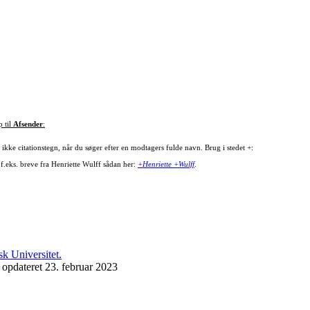
p til
Afsender
:
ikke citationstegn, når du søger efter en modtagers fulde navn. Brug i stedet +:
 f.eks. breve fra Henriette Wulff sådan her:
+Henriette +Wulff
.
 opdateret 23. februar 2023