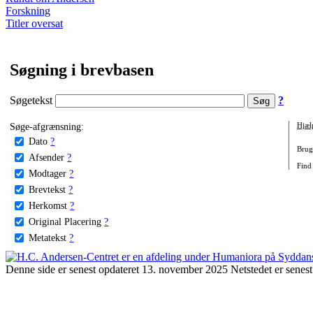
Forskning
Titler oversat
Søgning i brevbasen
Søgetekst
?
Søge-afgrænsning:
Hjæl
Dato
?
Brug 
Afsender
?
Find
Modtager
?
Brevtekst
?
Herkomst
?
Original Placering
?
Metatekst
?
Denne side er senest opdateret 13. november 2025 Netstedet er senest