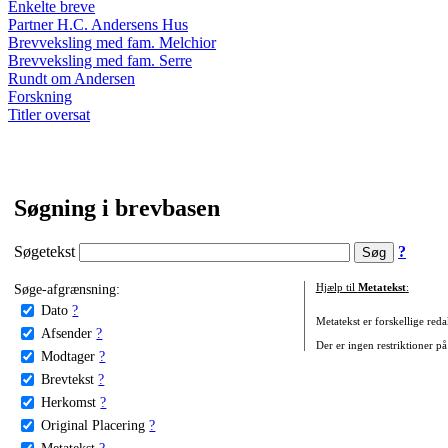
Enkelte breve
Partner H.C. Andersens Hus
Brevveksling med fam. Melchior
Brevveksling med fam. Serre
Rundt om Andersen
Forskning
Titler oversat
Søgning i brevbasen
Søgetekst
?
Søge-afgrænsning:
Hjælp til
Metatekst
:
Dato
?
Metatekst er forskellige reda
Afsender
?
Der er ingen restriktioner på
Modtager
?
Brevtekst
?
Herkomst
?
Original Placering
?
Metatekst
?