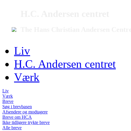
H.C. Andersen centret
The Hans Christian Andersen Centr
Liv
H.C. Andersen centret
Værk
Liv
Værk
Breve
Søg i brevbasen
Afsendere og modtagere
Breve om HCA
Ikke tidligere trykte breve
Alle breve