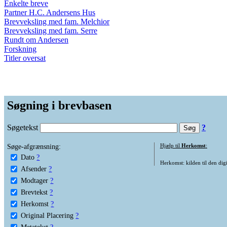
Enkelte breve
Partner H.C. Andersens Hus
Brevveksling med fam. Melchior
Brevveksling med fam. Serre
Rundt om Andersen
Forskning
Titler oversat
Søgning i brevbasen
Søgetekst
?
Søge-afgrænsning:
Hjælp til
Herkomst
:
Dato
?
Herkomst: kilden til den digi
Afsender
?
Modtager
?
Brevtekst
?
Herkomst
?
Original Placering
?
Metatekst
?