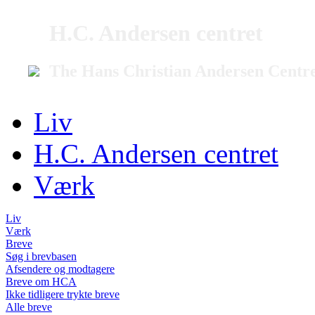
H.C. Andersen centret
The Hans Christian Andersen Centr
Liv
H.C. Andersen centret
Værk
Liv
Værk
Breve
Søg i brevbasen
Afsendere og modtagere
Breve om HCA
Ikke tidligere trykte breve
Alle breve