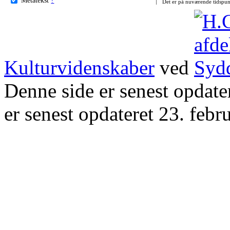
Det er på nuværende tidspun
Kulturvidenskaber
ved
Denne side er senest opdat
er senest opdateret 23. febr