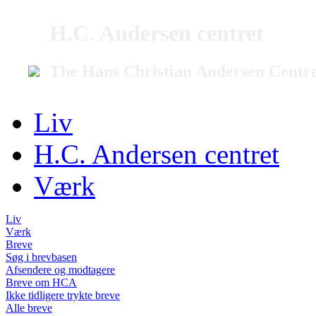
H.C. Andersen centret
The Hans Christian Andersen Centr
Liv
H.C. Andersen centret
Værk
Liv
Værk
Breve
Søg i brevbasen
Afsendere og modtagere
Breve om HCA
Ikke tidligere trykte breve
Alle breve