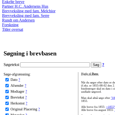
Enkelte breve
Partner H.C. Andersens Hus
Brevveksling med fam. Melchior
Brevveksling med fam. Serre
Rundt om Andersen
Forskning
Titler oversat
Søgning i brevbasen
Søgetekst
?
Søge-afgrænsning:
Hjælp til
Dato
:
Dato
?
Når du søger efter dato er
Afsender
?
(f.eks. er 1855-08-02 den 2
bindestreger skal en dato i c
Modtager
?
undlade søgeord.
Brevtekst
?
Man skal altså søge efter
"18
1855.
Herkomst
?
Alle breve fra 1855:
+1855
Original Placering
?
Alle breve fra august 1855:
Metatekst
?