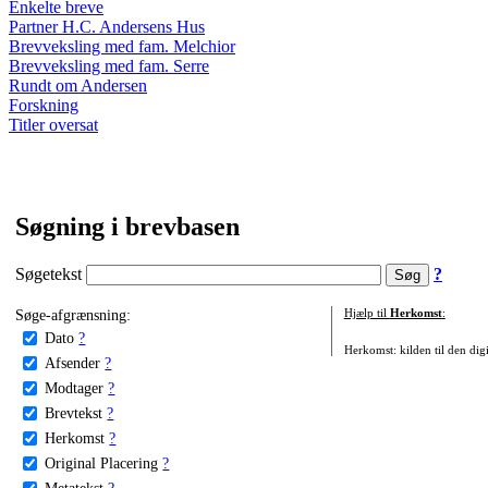
Enkelte breve
Partner H.C. Andersens Hus
Brevveksling med fam. Melchior
Brevveksling med fam. Serre
Rundt om Andersen
Forskning
Titler oversat
Søgning i brevbasen
Søgetekst
?
Søge-afgrænsning:
Hjælp til
Herkomst
:
Dato
?
Herkomst: kilden til den digi
Afsender
?
Modtager
?
Brevtekst
?
Herkomst
?
Original Placering
?
Metatekst
?