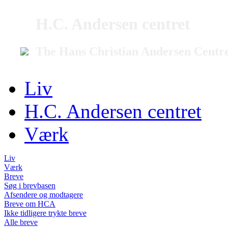
H.C. Andersen centret
The Hans Christian Andersen Centr
Liv
H.C. Andersen centret
Værk
Liv
Værk
Breve
Søg i brevbasen
Afsendere og modtagere
Breve om HCA
Ikke tidligere trykte breve
Alle breve