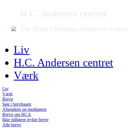
H.C. Andersen centret
The Hans Christian Andersen Centr
Liv
H.C. Andersen centret
Værk
Liv
Værk
Breve
Søg i brevbasen
Afsendere og modtagere
Breve om HCA
Ikke tidligere trykte breve
Alle breve