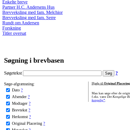
Enkelte breve
Partner H.C. Andersens Hus
Brevveksling med fam. Melchior
Brevveksling med fam. Serre
Rundt om Andersen
Forskning
Titler oversat
Søgning i brevbasen
Søgetekst
?
Søge-afgrænsning:
Hjælp til
Original Placering
Dato
?
Man kan søge efter de origi
Afsender
?
f.eks. være
Det Kongelige Bi
kongelig*
.
Modtager
?
Brevtekst
?
Herkomst
?
Original Placering
?
Metatekst
?