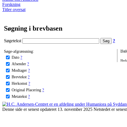
Forskning
Titler oversat
Søgning i brevbasen
Søgetekst
?
Søge-afgrænsning:
Hjæl
Dato
?
Herko
Afsender
?
Modtager
?
Brevtekst
?
Herkomst
?
Original Placering
?
Metatekst
?
Denne side er senest opdateret 13. november 2025 Netstedet er senest