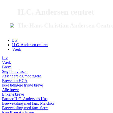
H.C. Andersen centret
The Hans Christian Andersen Centr
Liv
H.C. Andersen centret
Værk
Liv
Værk
Breve
Søg i brevbasen
Afsendere og modtagere
Breve om HCA
Ikke tidligere trykte breve
Alle breve
Enkelte breve
Partner H.C. Andersens Hus
Brevveksling med fam. Melchior
Brevveksling med fam. Serre
Rundt om Andersen