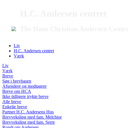
H.C. Andersen centret
The Hans Christian Andersen Centr
Liv
H.C. Andersen centret
Værk
Liv
Værk
Breve
Søg i brevbasen
Afsendere og modtagere
Breve om HCA
Ikke tidligere trykte breve
Alle breve
Enkelte breve
Partner H.C. Andersens Hus
Brevveksling med fam. Melchior
Brevveksling med fam. Serre
Rundt om Andersen