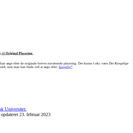
p til
Original Placering
:
kan søge efter de originale breves nuværende placering. Det kunne f.eks. være
Det Kongelige
otek
, som man kan finde ved at søge efter:
kongelig*
.
 opdateret 23. februar 2023