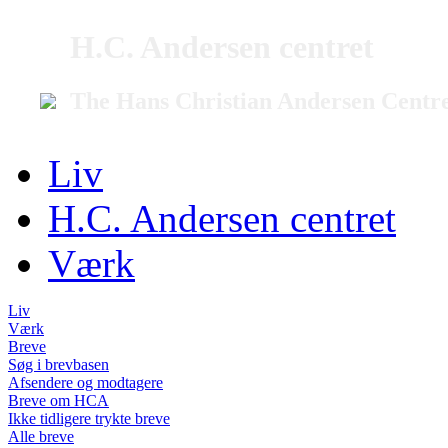
H.C. Andersen centret
The Hans Christian Andersen Centr
Liv
H.C. Andersen centret
Værk
Liv
Værk
Breve
Søg i brevbasen
Afsendere og modtagere
Breve om HCA
Ikke tidligere trykte breve
Alle breve