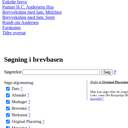
Enkelte breve
Partner H.C. Andersens Hus
Brevveksling med fam. Melchior
Brevveksling med fam. Serre
Rundt om Andersen
Forskning
Titler oversat
Søgning i brevbasen
Søgetekst
?
Søge-afgrænsning:
Hjælp til
Original Placering
Dato
?
Man kan søge efter de origi
Afsender
?
f.eks. være
Det Kongelige Bi
kongelig*
.
Modtager
?
Brevtekst
?
Herkomst
?
Original Placering
?
Metatekst
?