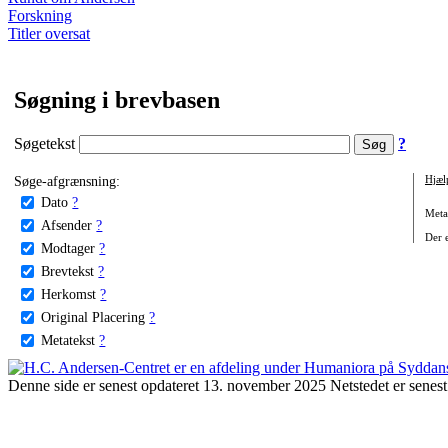
Forskning
Titler oversat
Søgning i brevbasen
Søgetekst
?
Søge-afgrænsning:
Hjæl
Dato
?
Metat
Afsender
?
Der e
Modtager
?
Brevtekst
?
Herkomst
?
Original Placering
?
Metatekst
?
Denne side er senest opdateret 13. november 2025 Netstedet er senest