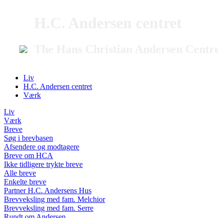
H.C. Andersen centret
The Hans Christian Andersen Centr
Liv
H.C. Andersen centret
Værk
Liv
Værk
Breve
Søg i brevbasen
Afsendere og modtagere
Breve om HCA
Ikke tidligere trykte breve
Alle breve
Enkelte breve
Partner H.C. Andersens Hus
Brevveksling med fam. Melchior
Brevveksling med fam. Serre
Rundt om Andersen