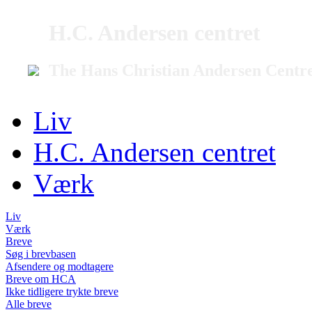
H.C. Andersen centret
The Hans Christian Andersen Centr
Liv
H.C. Andersen centret
Værk
Liv
Værk
Breve
Søg i brevbasen
Afsendere og modtagere
Breve om HCA
Ikke tidligere trykte breve
Alle breve