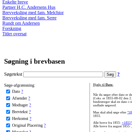
Enkelte breve
Partner H.C. Andersens Hus
Brevveksling med fam. Melchior
Brevveksling med fam. Serre
Rundt om Andersen
Forskning
Titler oversat
Søgning i brevbasen
Søgetekst
?
Søge-afgrænsning:
Hjælp til
Dato
:
Dato
?
Når du søger efter dato er
Afsender
?
(f.eks. er 1855-08-02 den 2
bindestreger skal en dato i c
Modtager
?
undlade søgeord.
Brevtekst
?
Man skal altså søge efter
"18
1855.
Herkomst
?
Alle breve fra 1855:
+1855
Original Placering
?
Alle breve fra august 1855:
Metatekst
?