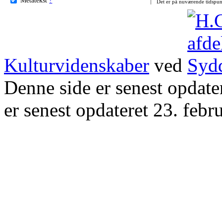
Det er på nuværende tidspun
Kulturvidenskaber
ved
Denne side er senest opdat
er senest opdateret 23. febr