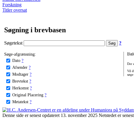
Forskning
Titler oversat
Søgning i brevbasen
Søgetekst
?
Søge-afgrænsning:
Hjæl
Dato
?
Der 
Afsender
?
Vil d
Modtager
?
søge
Brevtekst
?
Herkomst
?
Original Placering
?
Metatekst
?
Denne side er senest opdateret 13. november 2025 Netstedet er senest