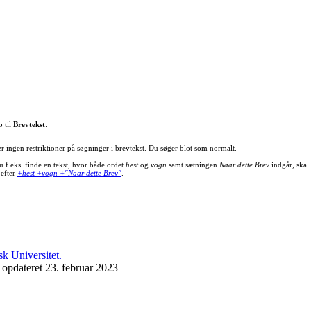
p til
Brevtekst
:
er ingen restriktioner på søgninger i brevtekst. Du søger blot som normalt.
u f.eks. finde en tekst, hvor både ordet
hest
og
vogn
samt sætningen
Naar dette Brev
indgår, skal
 efter
+hest +vogn +"Naar dette Brev"
.
 opdateret 23. februar 2023