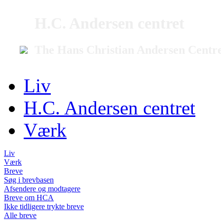
H.C. Andersen centret
The Hans Christian Andersen Centr
Liv
H.C. Andersen centret
Værk
Liv
Værk
Breve
Søg i brevbasen
Afsendere og modtagere
Breve om HCA
Ikke tidligere trykte breve
Alle breve