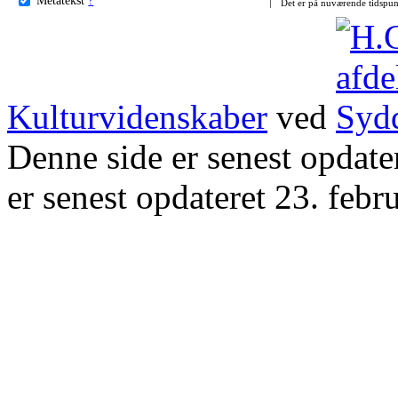
Det er på nuværende tidspun
Kulturvidenskaber
ved
Denne side er senest opdat
er senest opdateret 23. febr