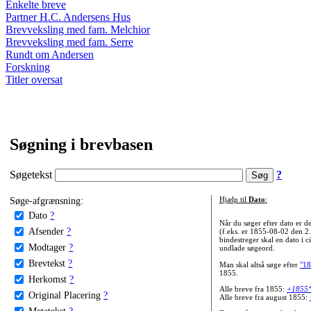
Enkelte breve
Partner H.C. Andersens Hus
Brevveksling med fam. Melchior
Brevveksling med fam. Serre
Rundt om Andersen
Forskning
Titler oversat
Søgning i brevbasen
Søgetekst
?
Søge-afgrænsning:
Hjælp til
Dato
:
Dato
?
Når du søger efter dato er
Afsender
?
(f.eks. er 1855-08-02 den 2
bindestreger skal en dato i c
Modtager
?
undlade søgeord.
Brevtekst
?
Man skal altså søge efter
"18
1855.
Herkomst
?
Alle breve fra 1855:
+1855
Original Placering
?
Alle breve fra august 1855:
Metatekst
?