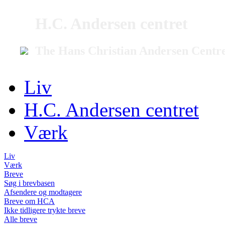
H.C. Andersen centret
The Hans Christian Andersen Centr
Liv
H.C. Andersen centret
Værk
Liv
Værk
Breve
Søg i brevbasen
Afsendere og modtagere
Breve om HCA
Ikke tidligere trykte breve
Alle breve