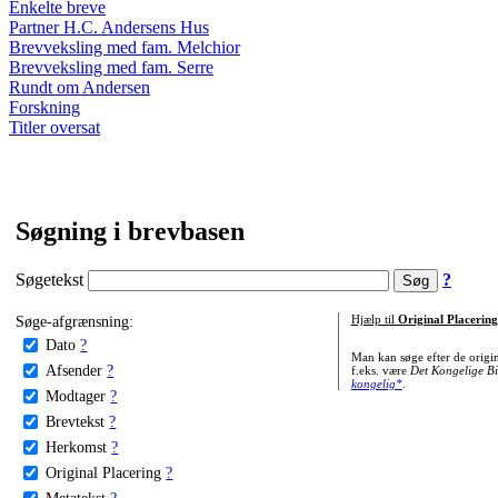
Enkelte breve
Partner H.C. Andersens Hus
Brevveksling med fam. Melchior
Brevveksling med fam. Serre
Rundt om Andersen
Forskning
Titler oversat
Søgning i brevbasen
Søgetekst
?
Søge-afgrænsning:
Hjælp til
Original Placering
Dato
?
Man kan søge efter de origi
Afsender
?
f.eks. være
Det Kongelige Bi
kongelig*
.
Modtager
?
Brevtekst
?
Herkomst
?
Original Placering
?
Metatekst
?