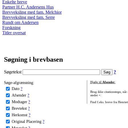
Enkelte breve
Partner H.C. Andersens Hus
Brevveksling med fam. Melchior
Brevveksling med fam. Serre
Rundt om Andersen
Forskning
Titler oversat
Søgning i brevbasen
Søgetekst
?
Søge-afgrænsning:
Hjælp til
Afsender
:
Dato
?
Brug ikke citationstegn, når
Afsender
?
stedet +:
Modtager
?
Find f.eks. breve fra Henrie
Brevtekst
?
Herkomst
?
Original Placering
?
Metatekst
?