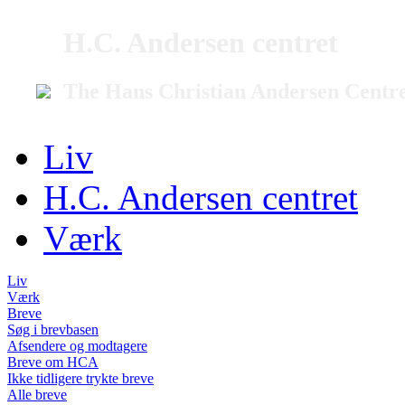
H.C. Andersen centret
The Hans Christian Andersen Centr
Liv
H.C. Andersen centret
Værk
Liv
Værk
Breve
Søg i brevbasen
Afsendere og modtagere
Breve om HCA
Ikke tidligere trykte breve
Alle breve