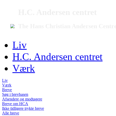
H.C. Andersen centret
The Hans Christian Andersen Centr
Liv
H.C. Andersen centret
Værk
Liv
Værk
Breve
Søg i brevbasen
Afsendere og modtagere
Breve om HCA
Ikke tidligere trykte breve
Alle breve