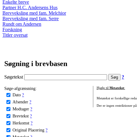
Enkelte breve
Partner H.C. Andersens Hus
Brevveksling med fam. Melchior
Brevveksling med fam. Serre
Rundt om Andersen
Forskning
Titler oversat
Søgning i brevbasen
Søgetekst
?
Søge-afgrænsning:
Hjælp til
Metatekst
:
Dato
?
Metatekst er forskellige reda
Afsender
?
Der er ingen restriktioner på
Modtager
?
Brevtekst
?
Herkomst
?
Original Placering
?
Metatekst
?